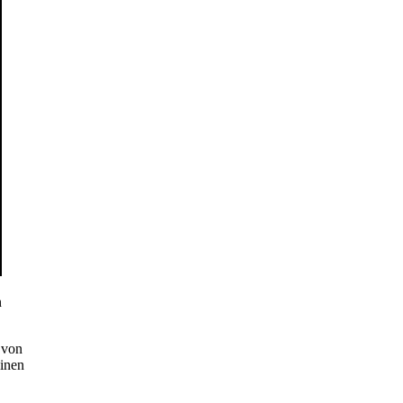
n
 von
inen