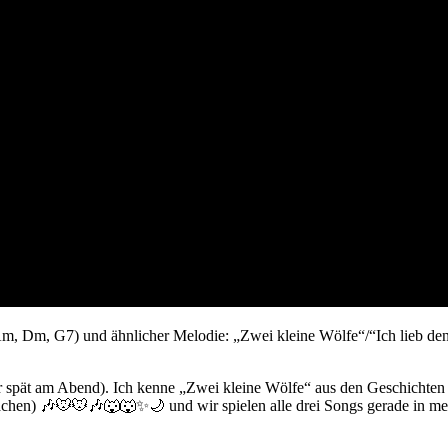
Am, Dm, G7) und ähnlicher Melodie: „Zwei kleine Wölfe“/“Ich lieb de
r spät am Abend). Ich kenne „Zwei kleine Wölfe“ aus den Geschichten
chen) 🎶🐭🐭🎶🐺🐺✨🌙 und wir spielen alle drei Songs gerade in me