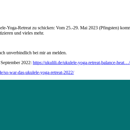
kulele-Yoga-Retreat zu schicken: Vom 25.-29. Mai 2023 (Pfingsten) ko
zieren und vieles mehr.
auch unverbindlich bei mir an melden.
m September 2022:
https://ukulili.de/ukulele-yoga-retreat-balance-heat…/
i.de/so-war-das-ukulele-yoga-retreat-2022/