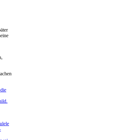
äter
eine
n,
machen