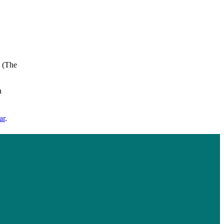
“ (The
n
ar
.